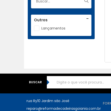
Outros
Lançamentos
BUSCAR
rua Ry10 Jardim são José
FOR
reparo@reformadecadeirasgoiania.com.br