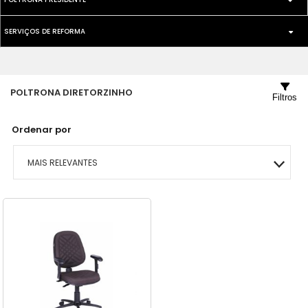
SECRETARIA
SERVIÇOS DE REFORMA
GIRATORIA
GIRATORIA
PEÇAS PARA REPARO
PRESIDENTE SUPER
POLTRONA DIRETORZINHO
Filtros
Ordenar por
MAIS RELEVANTES
MAIS VENDIDOS
A - Z