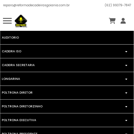
reparo@reformadecadeirasgoiania.com.br
(62) 99379-7847
AUDITORIO
CADEIRA ISO
CADEIRA SECRETARIA
FIXA
LONGARINA
SECRETARIA GIRATORIA
GIRATORIA
POLTRONA DIRETOR
DIRETOR
SEECRETARIA FIXA
POLTRONA DIRETORZINHO
FIXA
EXECUTIVA
POLTRONA EXECUTIVA
GIRATORIA
GIRATORIA
ISO
POLTRONA PRESIDENTE
FIXA