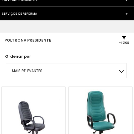
SECRETARIA
SERVIÇOS DE REFORMA
GIRATORIA
GIRATORIA
PEÇAS PARA REPARO
PRESIDENTE SUPER
POLTRONA PRESIDENTE
Filtros
Ordenar por
MAIS RELEVANTES
MAIS VENDIDOS
A - Z