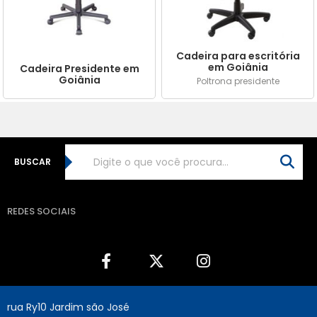
Cadeira para escritória
em Goiânia
Cadeira Presidente em
Goiânia
Poltrona presidente
BUSCAR
REDES SOCIAIS
rua Ry10 Jardim são José