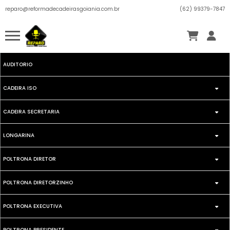
reparo@reformadecadeirasgoiania.com.br
(62) 99379-7847
AUDITORIO
CADEIRA ISO
CADEIRA SECRETARIA
FIXA
LONGARINA
SECRETARIA GIRATORIA
GIRATORIA
POLTRONA DIRETOR
DIRETOR
SEECRETARIA FIXA
POLTRONA DIRETORZINHO
FIXA
EXECUTIVA
POLTRONA EXECUTIVA
GIRATORIA
GIRATORIA
ISO
POLTRONA PRESIDENTE
FIXA