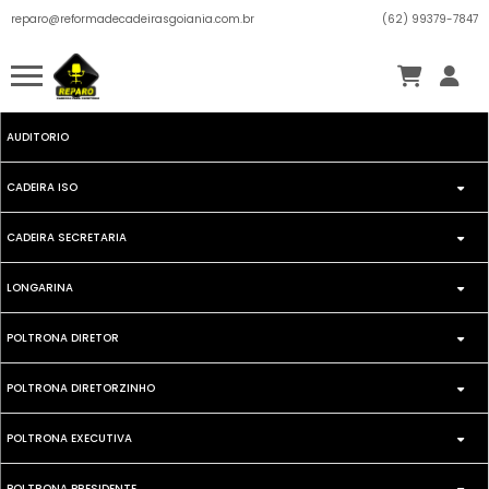
reparo@reformadecadeirasgoiania.com.br
(62) 99379-7847
AUDITORIO
CADEIRA ISO
CADEIRA SECRETARIA
FIXA
LONGARINA
SECRETARIA GIRATORIA
GIRATORIA
POLTRONA DIRETOR
DIRETOR
SEECRETARIA FIXA
POLTRONA DIRETORZINHO
FIXA
EXECUTIVA
POLTRONA EXECUTIVA
GIRATORIA
GIRATORIA
ISO
POLTRONA PRESIDENTE
FIXA