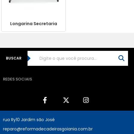
Longarina Secretaria
BUSCAR
REDES SOCIAIS
rua Ry10 Jardim são José
reparo@reformadecadeirasgoiania.com.br