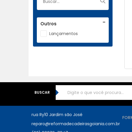
Outros
Lançamentos
BUSCAR
rua Ry10 Jardim são José
FOR
reparo@reformadecadeirasgoiania.com.br