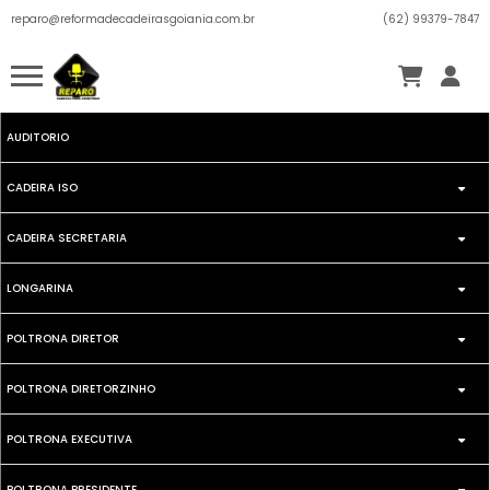
reparo@reformadecadeirasgoiania.com.br
(62) 99379-7847
AUDITORIO
CADEIRA ISO
CADEIRA SECRETARIA
FIXA
LONGARINA
SECRETARIA GIRATORIA
GIRATORIA
POLTRONA DIRETOR
DIRETOR
SEECRETARIA FIXA
POLTRONA DIRETORZINHO
FIXA
EXECUTIVA
POLTRONA EXECUTIVA
GIRATORIA
GIRATORIA
ISO
POLTRONA PRESIDENTE
FIXA